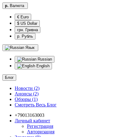
р.
Валюта
€ Euro
$ US Dollar
грн. Гривна
р. Рубль
Язык
Russian
English
Блог
Новости (2)
Анонсы (2)
Обзоры (1)
Смотреть Весь Блог
+79013163003
Личный кабинет
Регистрация
Авторизация